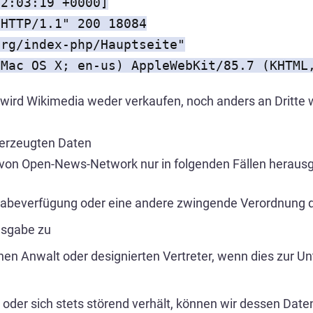
02:03:19 +0000]
 HTTP/1.1" 200 18084
org/index-php/Hauptseite"
 Mac OS X; en-us) AppleWebKit/85.7 (KHTML
 wird Wikimedia weder verkaufen, noch anders an Dritte w
 erzeugten Daten
 von Open-News-Network nur in folgenden Fällen heraus
usgabeverfügung oder eine andere zwingende Verordnung 
usgabe zu
inen Anwalt oder designierten Vertreter, wenn dies zu
 oder sich stets störend verhält, können wir dessen Date