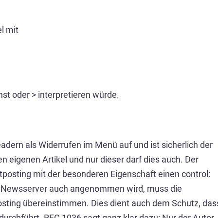
l mit
onst oder > interpretieren würde.
dern als Widerrufen im Menü auf und ist sicherlich der
n eigenen Artikel und nur dieser darf dies auch. Der
etposting mit der besonderen Eigenschaft einen control:
om Newsserver auch angenommen wird, muss die
sting übereinstimmen. Dies dient auch dem Schutz, das
urchführt. RFC 1036 sagt ganz klar dazu: Nur der Autor